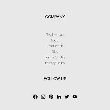
COMPANY
Testimonials
About
Contact Us
Blog
Terms Of Use
Privacy Policy
FOLLOW US
F
I
P
L
T
Y
a
n
i
i
w
o
c
s
n
n
i
u