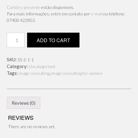
Cartões-presente
estão disponíveis.
Para mais informações, entre em contato por
e-mail
ou telefone:
07400 422853.
Estratégia
ADD TO CART
de
Imagem
quantity
SKU:
SS-2-1-1
Category:
Uncategorized
Tags:
,
image consulting
image consulting for women
Reviews (0)
REVIEWS
There are no reviews yet.