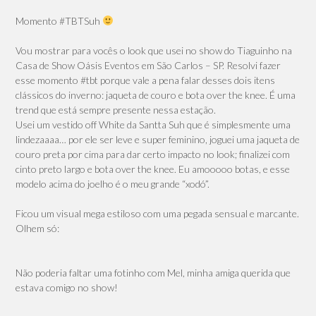
Momento #TBTSuh
Vou mostrar para vocês o look que usei no show do Tiaguinho na
Casa de Show Oásis Eventos em São Carlos – SP. Resolvi fazer
esse momento #tbt porque vale a pena falar desses dois itens
clássicos do inverno: jaqueta de couro e bota over the knee. É uma
trend que está sempre presente nessa estação.
Usei um vestido off White da Santta Suh que é simplesmente uma
lindezaaaa… por ele ser leve e super feminino, joguei uma jaqueta de
couro preta por cima para dar certo impacto no look; finalizei com
cinto preto largo e bota over the knee. Eu amooooo botas, e esse
modelo acima do joelho é o meu grande “xodó”.
Ficou um visual mega estiloso com uma pegada sensual e marcante.
Olhem só:
Não poderia faltar uma fotinho com Mel, minha amiga querida que
estava comigo no show!