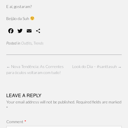
E aí, gostaram?
Beijão da Suh
F
T
E
S
a
w
m
h
Posted in
Outfits
,
Trends
c
i
a
a
e
t
i
r
b
t
l
e
o
e
Post
←
Nova Tendência: As Correntes
Look do Dia – #santtasuh
→
o
r
navigation
para óculos voltaram com tudo!
k
LEAVE A REPLY
Your email address will not be published.
Required fields are marked
*
Comment
*