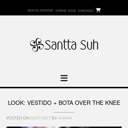
Skip
to
SIGN IN | REGISTER
0 ITEMS - £0.00
CHECKOUT
content
LOOK: VESTIDO + BOTA OVER THE KNEE
POSTED ON
06/07/2017
BY
ADMIN